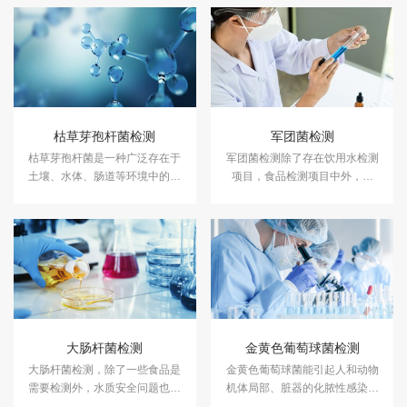
枯草芽孢杆菌检测
军团菌检测
枯草芽孢杆菌是一种广泛存在于
军团菌检测除了存在饮用水检测
土壤、水体、肠道等环境中的益
项目，食品检测项目中外，空
生菌，在环境保护、农业、饮食
调、水龙头、淋浴喷嘴也是军团
营养和健康保健等领域均有着重
菌滋生的重要场所。所以中央空
要的应用前景。中科检测开展枯
调系统、冷热水循环系统、冷凝
草芽孢杆菌检测。
脱水盘、空气加湿器等都要进行
定期菌落检测及鉴定。中科检测
开展军团菌检测服务，具备
CMA、CNAS资质认证。
大肠杆菌检测
金黄色葡萄球菌检测
大肠杆菌检测，除了一些食品是
金黄色葡萄球菌能引起人和动物
需要检测外，水质安全问题也需
机体局部、脏器的化脓性感染，
要检测大肠杆菌来判断分析。中
重者可引起败血症、浓毒血症等