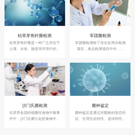
枯草芽孢杆菌检测
军团菌检测
枯草芽孢杆菌是一种广泛存在于
军团菌检测除了存在饮用水检测
土壤、水体、肠道等环境中的益
项目，食品检测项目中外，空
生菌，在环境保护、农业、饮食
调、水龙头、淋浴喷嘴也是军团
营养和健康保健等领域均有着重
菌滋生的重要场所。所以中央空
要的应用前景。中科检测开展枯
调系统、冷热水循环系统、冷凝
草芽孢杆菌检测。
脱水盘、空气加湿器等都要进行
定期菌落检测及鉴定。中科检测
开展军团菌检测服务，具备
CMA、CNAS资质认证。
沙门氏菌检测
菌种鉴定
在世界各国的细菌性食物中毒事
菌种鉴定是通过对菌株的形态特
件中，沙门氏菌引起的食物中毒
征、生理生化特性、遗传特性等
常位居榜首。我国也不例外，在
进行分析,以确定其所属的菌种分
我国的细菌性食物中毒事件中，
类的一种方法。菌种鉴定是综合