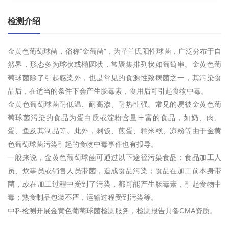
检测介绍
金黄色葡萄球菌，俗称"金葡菌"，为革兰氏阳性球菌，广泛分布于自
然界，形态多为球状或椭圆状，常聚集排列状如葡萄串。金黄色葡
萄球菌除了引起感染外，也是常见的食源性致病菌之一，其污染食
品后，在适当的条件下会产生肠毒素，食用后可引起食物中毒。
金黄色葡萄球菌耐低温、耐高渗、耐热性强。常见的易被金黄色葡
萄球菌污染的食品为蛋白质或淀粉含量丰富的食品，如奶、肉、
蛋、鱼及其制品等。此外，剩饭、煎蛋、糯米糕、凉粉等由于金黄
色葡萄球菌污染引起的食物中毒事件也有报导。
一般来说，金黄色葡萄球菌可通过以下途径污染食品：食品加工人
员、炊事员或销售人员带菌，造成食品污染；食品在加工前本身带
菌，或在加工过程中受到了污染，都可能产生肠毒素，引起食物中
毒；熟食制品包装不严，运输过程受到污染等。
中科检测开展金黄色葡萄球菌检测服务，检测报告具备CMA资质。