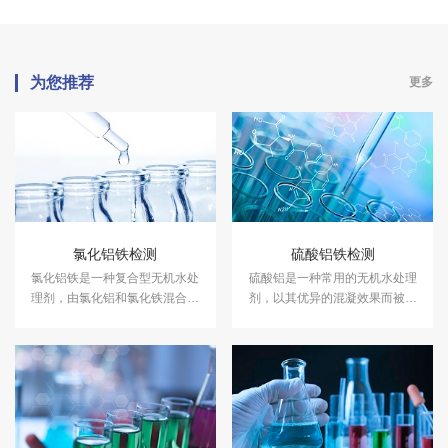
为您推荐
更多
氯化铝铁检测
硫酸铝铁检测
氯化铝铁是一种复合型无机水处
硫酸铝是一种常用的无机水处理
理剂，由氯化铝和氯化铁混合而
剂，以其优异的混凝效果而被广
成，兼具铝盐和铁盐的优点。中
泛应用于水处理领域。中科检测
科检测能提供专业的氯化铝铁检
能提供专业的聚氯化铁检测服
测服务。
务。