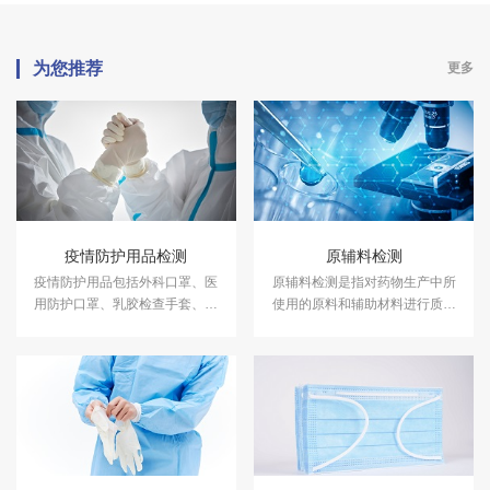
为您推荐
更多
疫情防护用品检测
原辅料检测
疫情防护用品包括外科口罩、医
原辅料检测是指对药物生产中所
用防护口罩、乳胶检查手套、速
使用的原料和辅助材料进行质量
干手消毒剂、护目镜、护目面
检测，以确保其符合相关标准和
罩、护目面屏、隔离衣、防护服
规定，并能够安全、有效地用于
等。中科检测开展疫情防护用品
药品生产。中科检测依据《中国
检测，具备CMA、CNAS资质。
药典》（2020版）构建较全面药
品检测能力，关注药用原辅料安
全性，可规范提供原辅料检测服
务。