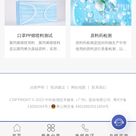
检测，具备CMA、CNAS资质。
资质认证。
⼝罩PP熔喷料测试
原料药检测
聚丙烯熔喷用料、聚丙烯熔喷料
原料药检测是指对药物生产中所
是以聚丙烯为基础原料，采用可
使用的原料进行质量检测，以确
控流变的方法来改善树脂的流动
保其符合相关标准和规定，并能
性及分子量分布，也称作PP熔喷
够安全、有效地用于药品生产。
料。中科检测开展口罩原材料PP
中科检测开展化学合成药、天然
熔喷料测试服务，具备CMA、
化学药、生物化学药、植物化学
CNAS资质认证。
药等原料药检测服务。
法律声明
投诉建议
网站地图
联系我们
COPYRIGHT © 2023 中科检测技术服务（广州）股份有限公司 .
粤ICP备
13056264号
|
粤公网安备 44010602011854号
首页
服务分类
热线电话
在线咨询