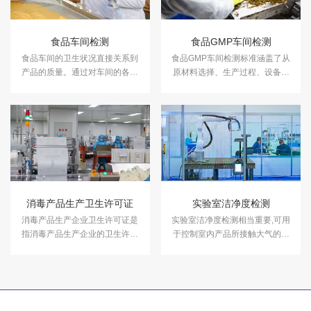
食品车间检测
食品GMP车间检测
食品车间的卫生状况直接关系到
食品GMP车间检测标准涵盖了从
产品的质量。通过对车间的各项
原材料选择、生产过程、设备和
指标进行检测，可以有效地监控
设施、产品质量控制等生产环
生产过程中的卫生条件，提高产
节。中科检测可开展食品GMP车
品的质量。
间检测，检测报告可用于GMP车
间验收或者GMP认证年度监测，
检测报告卫监认可。
消毒产品生产卫生许可证
实验室洁净度检测
消毒产品生产企业卫生许可证是
实验室洁净度检测相当重要,可用
指消毒产品生产企业的卫生许可
于控制室内产品所接触大气的洁
证。中科检测能够协助企业进行
净度及温湿度,能够在一个良好的
消毒产品备案，办理消毒产品生
环境空间中进行研发，测试。中
产卫生许可证，同时提供消毒产
科检测开展实验室检测服务，具
品生产车间环境检测服务。
备CMA、CNAS资质认证。