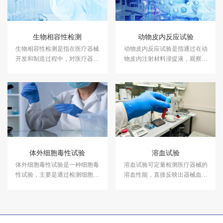
生物相容性检测
动物皮内反应试验
生物相容性检测是指在医疗器械
动物皮内反应试验是指通过在动
开发和制造过程中，对医疗器械
物皮内注射材料浸提液，观察材
与生物体接触时可能引发的生物
料在试验条件下产生刺激反应的
反应进行评估的一系列测试。
潜能的试验方法。
体外细胞毒性试验
溶血试验
体外细胞毒性试验是一种细胞毒
溶血试验可定量检测医疗器械的
性试验，主要是通过检测细胞对
溶血性能，直接反映出器械血液
各种毒素的敏感性，来判断细胞
相容性的程度，评价在生产过程
毒性药物的治疗效果，是医械临
中所用的原料、工具设备、工艺
床应用前的必选项目。中科检测
流程安全性，是对医疗器械安全
可为您提供专业的体外细胞毒性
风险监测和评估的专业依据。中