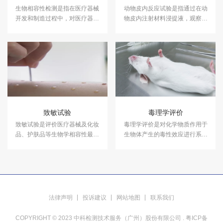
生物相容性检测是指在医疗器械
动物皮内反应试验是指通过在动
开发和制造过程中，对医疗器械
物皮内注射材料浸提液，观察材
与生物体接触时可能引发的生物
料在试验条件下产生刺激反应的
反应进行评估的一系列测试。
潜能的试验方法。
致敏试验
毒理学评价
致敏试验是评价医疗器械及化妆
毒理学评价是对化学物质作用于
品、护肤品等生物学相容性最常
生物体产生的毒性效应进行系统
用、最敏感的试验，被广泛采
评价的科学方法。中科检测开展
用。中科检测开展医疗器械、化
毒理学评价服务。
学品、农药、化妆品等产品的致
敏试验，检测报告具有CMA资
质。
法律声明
投诉建议
网站地图
联系我们
COPYRIGHT © 2023 中科检测技术服务（广州）股份有限公司 .
粤ICP备