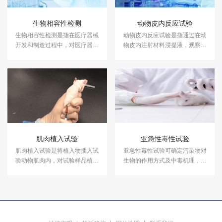
生物相容性检测
动物皮内反应试验
生物相容性检测是指在医疗器械
动物皮内反应试验是指通过在动
开发和制造过程中，对医疗器械
物皮内注射材料浸提液，观察材
与生物体接触时可能引发的生物
料在试验条件下产生刺激反应的
反应进行评估的一系列测试。
潜能的试验方法。
肌肉植入试验
亚急性毒性试验
肌肉植入试验是将植入物插入试
亚急性毒性试验可确定污染物对
验动物肌肉内，对试验样品植入
生物的作用方式及中毒机理，初
物与对照样品植入物的生物学反
步估计污染物的最大容许浓度和
应进行比较，用于评估肌肉组织
中毒阈浓度，为慢性毒性试验的
对植入材料的生物学反应。中科
实验设计提供资料。中科检测开
检测开展肌肉植入试验，检测报
展亚急性毒性试验，报告具有
告具有CMA资质。
CMA和CNAS资质。