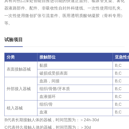
具有向伤口深处智能自推进功能的快速止血剂、输尿管支架、雾化
器液路部件、配件、非吸收性自封外科缝线、一次性使用结扎夹、
一次性使用微创扩张引流套件、医用透明质酸钠凝胶（骨科专用）
等。
试验项目
分类
接触部位
亚急性
黏膜
B,C
表面接触器械
破损或受损表面
B,C
血路，间接
B,C
外部接入器械
组织/骨骼/牙本质
B,C
血液循环
B,C
组织/骨
B,C
植入器械
血液
B,C
B代表长期接触人体的器械，时间范围为：＞24h-30d
C代表持久接触人体的器械，时间范围为：＞30d