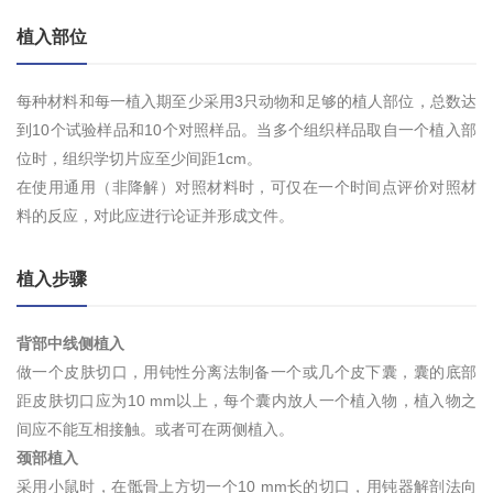
植入部位
每种材料和每一植入期至少采用3只动物和足够的植人部位，总数达
到10个试验样品和10个对照样品。当多个组织样品取自一个植入部
位时，组织学切片应至少间距1cm。
在使用通用（非降解）对照材料时，可仅在一个时间点评价对照材
料的反应，对此应进行论证并形成文件。
植入步骤
背部中线侧植入
做一个皮肤切口，用钝性分离法制备一个或几个皮下囊，囊的底部
距皮肤切口应为10 mm以上，每个囊内放人一个植入物，植入物之
间应不能互相接触。或者可在两侧植入。
颈部植入
采用小鼠时，在骶骨上方切一个10 mm长的切口，用钝器解剖法向