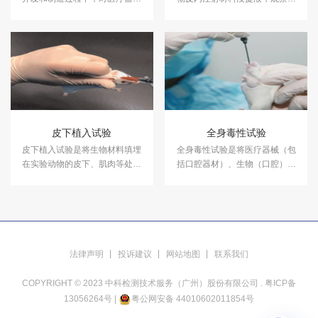
与生物体接触时可能引发的生物
料在试验条件下产生刺激反应的
反应进行评估的一系列测试。
潜能的试验方法。
皮下植入试验
全身毒性试验
皮下植入试验是将生物材料填埋
全身毒性试验是将医疗器械（包
在实验动物的皮下、肌肉等处，
括口腔器材）、生物（口腔）材
按照试验时间定期取材制作组织
料的浸提液在一定时间内一次或
学切片观察组织变化。中科检测
多次作用于动物体内， 以评价短
开展皮下植入试验，可用于皮下
期/长期内因毒性物质被机体吸收
植入材料的安全性研究。
后可产生的全身性损害作用。中
科检测可提供全身毒性试验服
务。
法律声明
投诉建议
网站地图
联系我们
COPYRIGHT © 2023 中科检测技术服务（广州）股份有限公司 .
粤ICP备
13056264号
|
粤公网安备 44010602011854号