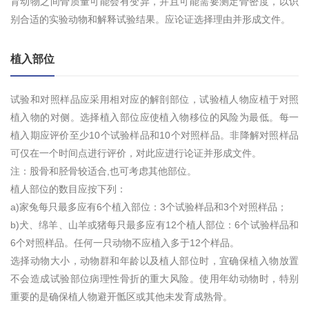
育动物之间骨质量可能会有变异，并且可能需要测定骨密度，以识
别合适的实验动物和解释试验结果。应论证选择理由并形成文件。
植入部位
试验和对照样品应采用相对应的解剖部位，试验植人物应植于对照
植入物的对侧。选择植入部位应使植入物移位的风险为最低。每一
植入期应评价至少10个试验样品和10个对照样品。非降解对照样品
可仅在一个时间点进行评价，对此应进行论证并形成文件。
注：股骨和胫骨较适合,也可考虑其他部位。
植人部位的数目应按下列：
a)家兔每只最多应有6个植入部位：3个试验样品和3个对照样品；
b)犬、绵羊、山羊或猪每只最多应有12个植人部位：6个试验样品和
6个对照样品。任何一只动物不应植入多于12个样品。
选择动物大小，动物群和年龄以及植人部位时，宜确保植入物放置
不会造成试验部位病理性骨折的重大风险。使用年幼动物时，特别
重要的是确保植人物避开骶区或其他未发育成熟骨。