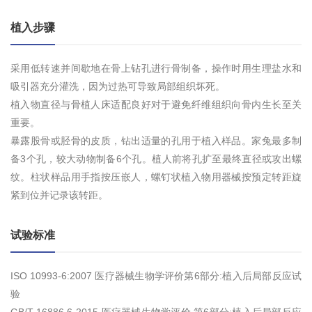
植入步骤
采用低转速并间歇地在骨上钻孔进行骨制备，操作时用生理盐水和
吸引器充分灌洗，因为过热可导致局部组织坏死。
植入物直径与骨植人床适配良好对于避免纤维组织向骨内生长至关
重要。
暴露股骨或胫骨的皮质，钻出适量的孔用于植入样品。家兔最多制
备3个孔，较大动物制备6个孔。植人前将孔扩至最终直径或攻出螺
纹。柱状样品用手指按压嵌人，螺钉状植入物用器械按预定转距旋
紧到位并记录该转距。
试验标准
ISO 10993-6:2007 医疗器械生物学评价第6部分:植入后局部反应试
验