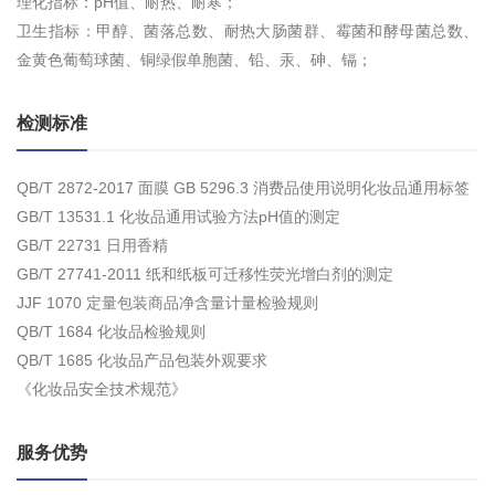
理化指标：pH值、耐热、耐寒；
卫生指标：甲醇、菌落总数、耐热大肠菌群、霉菌和酵母菌总数、
金黄色葡萄球菌、铜绿假单胞菌、铅、汞、砷、镉；
检测标准
QB/T 2872-2017 面膜 GB 5296.3 消费品使用说明化妆品通用标签
GB/T 13531.1 化妆品通用试验方法pH值的测定
GB/T 22731 日用香精
GB/T 27741-2011 纸和纸板可迁移性荧光增白剂的测定
JJF 1070 定量包装商品净含量计量检验规则
QB/T 1684 化妆品检验规则
QB/T 1685 化妆品产品包装外观要求
《化妆品安全技术规范》
服务优势