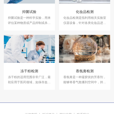
抑菌试验
化妆品检测
抑菌试验是一种科学实验，用来
化妆品检测是指利用相关实验室
评估某种物质或产品抑制或杀灭
仪器设备，针对各类化妆品进行
细菌的能力。中科检测开展消毒
成分含量等检测，以符合国家法
产品抑菌剂的抑菌试验，及日化
规及标准，保证化妆品的卫生质
产品抑菌试验服务，具备CMA、
量和使用安全，保障消费者健
CNAS资质认证.
康。中科检测开展化妆品检测服
务，具备CMA、CNAS资质认
证。
冻干粉检测
香氛膏检测
冻干粉的适用范围非常广泛，最
香氛膏是一种凝胶状的芳香剂，
初应用于医药领域，如保存血液
能够将香气散播到空间中，持续
制品等，中科检测可提供冻干粉
释放香气，通常可以维持约4到5
检测服务，检测报告具备CMA资
周的时间。中科检测是专业的日
质。
化品检测机构，可提供香氛膏检
测服务，检测报告具备CMA资
质。