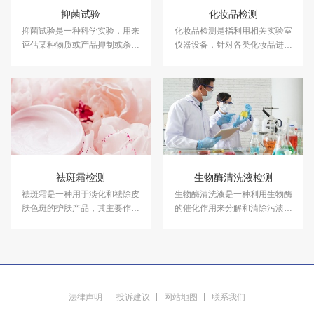
抑菌试验
化妆品检测
抑菌试验是一种科学实验，用来
化妆品检测是指利用相关实验室
评估某种物质或产品抑制或杀灭
仪器设备，针对各类化妆品进行
细菌的能力。中科检测开展消毒
成分含量等检测，以符合国家法
产品抑菌剂的抑菌试验，及日化
规及标准，保证化妆品的卫生质
产品抑菌试验服务，具备CMA、
量和使用安全，保障消费者健
CNAS资质认证.
康。中科检测开展化妆品检测服
务，具备CMA、CNAS资质认
证。
祛斑霜检测
生物酶清洗液检测
祛斑霜是一种用于淡化和祛除皮
生物酶清洗液是一种利用生物酶
肤色斑的护肤产品，其主要作用
的催化作用来分解和清除污渍的
是抑制、化解及祛除如肝斑、雀
环保型清洗剂。中科检测可提供
斑及老年斑等皮肤表面的色斑。
生物酶清洗剂检测服务，检测报
中科检测可开展第三方祛斑霜检
告具备CMA资质。
测服务。
法律声明
投诉建议
网站地图
联系我们