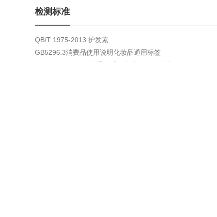
检测标准
QB/T 1975-2013 护发素
GB5296.3消费品使用说明化妆品通用标签
GB/T13531.1化妆品通用试验方法pH值的测定
GB/T22731日用香精
QB/T1684化妆品检验规则
QB/T 1685化妆品产品包装外观要求
JF1070定量包装商品净含量计量检验规则
《化妆品卫生规范》
检测流程
业务委托→签订合同→现场检测→编制检测报告→内部评审