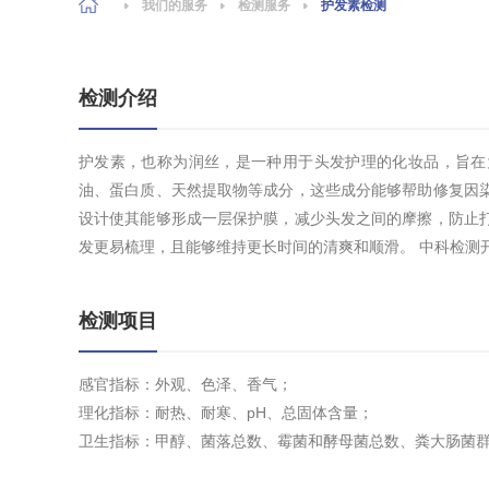
我们的服务
检测服务
护发素检测
检测介绍
护发素，也称为润丝，是一种用于头发护理的化妆品，旨在
油、蛋白质、天然提取物等成分，这些成分能够帮助修复因
设计使其能够形成一层保护膜，减少头发之间的摩擦，防止
发更易梳理，且能够维持更长时间的清爽和顺滑。 中科检测开
检测项目
感官指标：外观、色泽、香气；
理化指标：耐热、耐寒、pH、总固体含量；
卫生指标：甲醇、菌落总数、霉菌和酵母菌总数、粪大肠菌