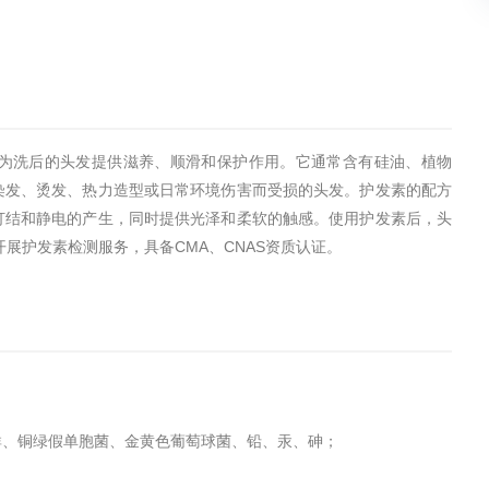
为洗后的头发提供滋养、顺滑和保护作用。它通常含有硅油、植物
染发、烫发、热力造型或日常环境伤害而受损的头发。护发素的配方
打结和静电的产生，同时提供光泽和柔软的触感。使用护发素后，头
展护发素检测服务，具备CMA、CNAS资质认证。
群、铜绿假单胞菌、金黄色葡萄球菌、铅、汞、砷；