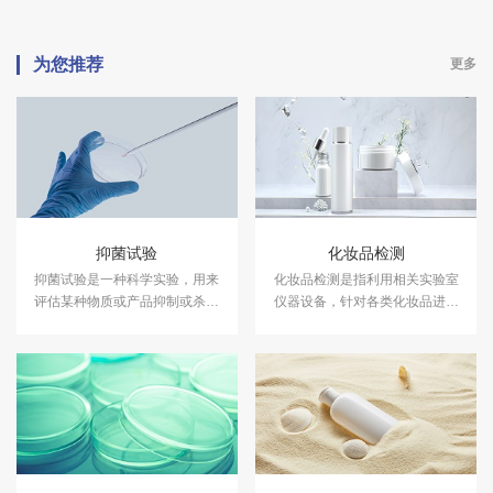
为您推荐
更多
抑菌试验
化妆品检测
抑菌试验是一种科学实验，用来
化妆品检测是指利用相关实验室
评估某种物质或产品抑制或杀灭
仪器设备，针对各类化妆品进行
细菌的能力。中科检测开展消毒
成分含量等检测，以符合国家法
产品抑菌剂的抑菌试验，及日化
规及标准，保证化妆品的卫生质
产品抑菌试验服务，具备CMA、
量和使用安全，保障消费者健
CNAS资质认证.
康。中科检测开展化妆品检测服
务，具备CMA、CNAS资质认
证。