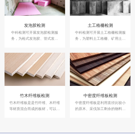
发泡胶检测
土工格栅检测
中科检测可开展发泡胶检测服
中科检测可开展土工格栅检测服
务，为枪式发泡胶、管式发泡
务，为塑料土工格栅、矿用土工
胶、门窗发泡胶、墙体发泡胶等
格栅、钢塑土工格栅等提供专业
提供专业的粘结强度、发泡倍
的拉伸强度、拉断伸长率、燃烧
数、硬度、抗剪强度等指标检测
性能测试等指标检测服务。
服务。
竹木纤维板检测
中密度纤维板检测
竹木纤维板是是竹纤维、木纤维
中密度纤维板是利用直径比较小
等材质混合而成的板材，可以用
的原木、采伐加工剩余的物料与
于地面、墙面等区域的装修。中
非木质植物纤维经过热磨、干
科检测开展竹木纤维板检测服
燥、施胶、铺装、热压、后处
务，具备CMA、CNAS资质认
理、砂光后成型的一种代替原木
证。
的环保型家具建材替代品。中科