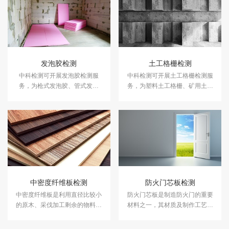
发泡胶检测
土工格栅检测
中科检测可开展发泡胶检测服
中科检测可开展土工格栅检测服
务，为枪式发泡胶、管式发泡
务，为塑料土工格栅、矿用土工
胶、门窗发泡胶、墙体发泡胶等
格栅、钢塑土工格栅等提供专业
提供专业的粘结强度、发泡倍
的拉伸强度、拉断伸长率、燃烧
数、硬度、抗剪强度等指标检测
性能测试等指标检测服务。
服务。
中密度纤维板检测
防火门芯板检测
中密度纤维板是利用直径比较小
防火门芯板是制造防火门的重要
的原木、采伐加工剩余的物料与
材料之一，其材质及制作工艺对
非木质植物纤维经过热磨、干
于防火门的性能和使用寿命具有
燥、施胶、铺装、热压、后处
重要影响。中科检测开展防火门