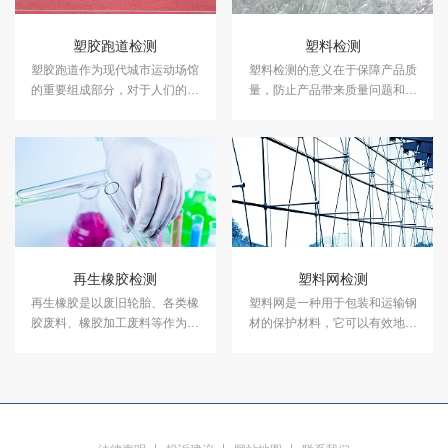
塑胶跑道检测
塑料检测
塑胶跑道作为现代城市运动场馆
塑料检测的意义在于保障产品质
的重要组成部分，对于人们的健
量，防止产品带来质量问题和安
康和运动品质具有着至关重要的
全隐患。中科检测是独立的第三
作用。中科检测开展塑胶跑道检
方检测机构，专注于塑料性能检
测及其他各类运动场地检测。
测、塑料成分分析等领域的检
测，并出具具有CMA资质的塑料
检测报告。
再生橡胶检测
塑料网检测
再生橡胶是以废旧轮胎、各类橡
塑料网是一种用于包装和运输钢
胶废料、橡胶加工废料等作为主
材的保护材料，它可以有效地防
要原料制成的材质。中科检测开
止钢材表面受到外界因素的损
展再生橡胶检测服务，具备
害。中科检测开展塑料网检测服
CMA、CNAS资质认证。
务，具备CMA、CNAS资质认
证。