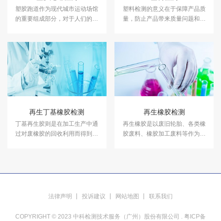
塑胶跑道作为现代城市运动场馆
塑料检测的意义在于保障产品质
的重要组成部分，对于人们的健
量，防止产品带来质量问题和安
康和运动品质具有着至关重要的
全隐患。中科检测是独立的第三
作用。中科检测开展塑胶跑道检
方检测机构，专注于塑料性能检
测及其他各类运动场地检测。
测、塑料成分分析等领域的检
测，并出具具有CMA资质的塑料
检测报告。
再生丁基橡胶检测
再生橡胶检测
丁基再生胶则是在加工生产中通
再生橡胶是以废旧轮胎、各类橡
过对废橡胶的回收利用而得到的
胶废料、橡胶加工废料等作为主
再生橡胶。中科检测开展再生丁
要原料制成的材质。中科检测开
基橡胶检测服务，具备CMA、
展再生橡胶检测服务，具备
CNAS资质认证。
CMA、CNAS资质认证。
法律声明
投诉建议
网站地图
联系我们
COPYRIGHT © 2023 中科检测技术服务（广州）股份有限公司 .
粤ICP备