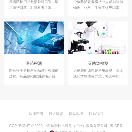
疫情防护用品包括外科口罩、医
个体防护装备指从业人员为防御
用防护口罩、乳胶检查手套、速
物理、化学、生物等外界因素伤
干手消毒剂、护目镜、护目面
害所穿戴、配备和使用的劳动防
罩、护目面屏、隔离衣、防护服
护品。中科检测开展个体防护装
等。中科检测开展疫情防护用品
备测试服务，具备CMA、CNAS
检测，具备CMA、CNAS资质。
资质认证。
医药检测
灭菌袋检测
医药检测是指对药品进行检测的
灭菌袋的原理是利用高温、高压
过程。药品缺陷检测是指药品制
或化学物质等方式，将其中的微
造者在药品设计、生产、加工以
生物和细菌完全消灭，从而达到
及药品说明或警示等方面，没有
杀菌的目的。中科检测具有消毒
达到当时医药发展水平下合理期
产品备案检测资质，可开展灭菌
待的安全性。
袋检测服务，检测报告具有CMA
资质。
法律声明
投诉建议
网站地图
联系我们
COPYRIGHT © 2023 中科检测技术服务（广州）股份有限公司 .
粤ICP备