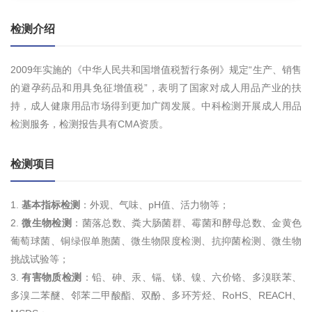
检测介绍
2009年实施的《中华人民共和国增值税暂行条例》规定“生产、销售
的避孕药品和用具免征增值税”，表明了国家对成人用品产业的扶
持，成人健康用品市场得到更加广阔发展。中科检测开展成人用品
检测服务，检测报告具有CMA资质。
检测项目
1.
基本指标检测
：外观、气味、pH值、活力物等；
2.
微生物检测
：菌落总数、粪大肠菌群、霉菌和酵母总数、金黄色
葡萄球菌、铜绿假单胞菌、微生物限度检测、抗抑菌检测、微生物
挑战试验等；
3.
有害物质检测
：铅、砷、汞、镉、锑、镍、六价铬、多溴联苯、
多溴二苯醚、邻苯二甲酸酯、双酚、多环芳烃、RoHS、REACH、