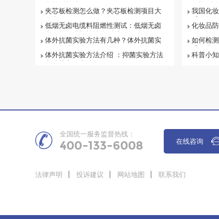
能检测标准介绍
何检测抗
夹芯板检测怎么做？夹芯板检测项目大
我国化妆
盘点
系解析
低烟无卤电缆料阻燃性测试：低烟无卤
化妆品防
电缆料物理机械性能测试
有否超标
体外抗菌实验方法有几种？体外抗菌实
如何检测
验的样品要求
重要指标
体外抗菌实验方法介绍 ：抑菌实验方法
科普小知
和杀菌实验方法
项目有哪
全国统一服务监督热线：
在线咨询
400-133-6008
法律声明
投诉建议
网站地图
联系我们