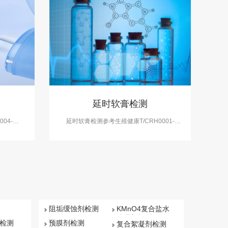
延时软膏检测
04-
延时软膏检测参考生殖健康T/CRH0001-
和试验方法
2019《外用延时剂》标准测试。目前各大电
务，检测
商平台要求，如果要上架此类延时软膏产
品，必须严格按照团体标准T/CRH 0001-
2019《外用延时剂》生产。
阻垢缓蚀剂检测
KMnO4复合盐水
处理剂检测
检测
预膜剂检测
复合絮凝剂检测