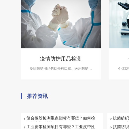
疫情防护用品检测
疫情防护用品包括外科口罩、医用防护口
个体防
罩、乳胶检查手套、速干手消毒剂、护目
学、生
镜、护目面罩、护目面屏、隔离衣、防护服
用的劳
等。中科检测开展疫情防护用品检测，具备
备测试服
CMA、CNAS资质。
推荐资讯
复合橡胶检测重点指标有哪些？如何检
抗菌纺织
测复合橡胶性能
目与标准
工业皮带检测项目有哪些？工业皮带性
抗菌纺织