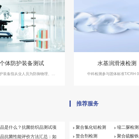
个体防护装备测试
水基润滑液检测
护装备指从业人员为防御物理、化
中科检测参与团体标准T/CRH 00
物等外界因素伤害所穿戴、配备和使
2020《人体润滑剂通用技术要求
动防护品。中科检测开展个体防护装
》的起草，开展水基润滑液检测服
务，具备CMA、CNAS资质认证。
报告具有CMA资质。
推荐服务
品是什么？抗菌纺织品测试项
聚合氯化铝检测
缩二脲检测
汇总
螯合剂检测
聚合硫酸铁
品抗菌性能评价方法汇总：如