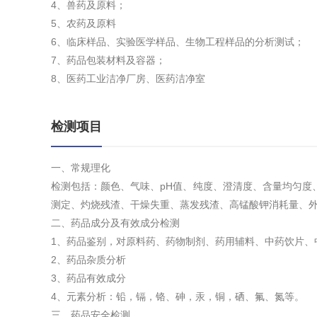
4、兽药及原料；
5、农药及原料
6、临床样品、实验医学样品、生物工程样品的分析测试；
7、药品包装材料及容器；
8、医药工业洁净厂房、医药洁净室
检测项目
一、常规理化
检测包括：颜色、气味、pH值、纯度、澄清度、含量均匀度
测定、灼烧残渣、干燥失重、蒸发残渣、高锰酸钾消耗量、
二、药品成分及有效成分检测
1、药品鉴别，对原料药、药物制剂、药用辅料、中药饮片、
2、药品杂质分析
3、药品有效成分
4、元素分析：铅，镉，铬、砷，汞，铜，硒、氟、氮等。
三、药品安全检测