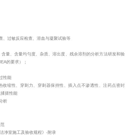
查、过敏反应检查、溶血与凝聚试验等
，含量、含量均匀度、杂质、溶出度、残余溶剂的分析方法研发和验
MEA的要求）；
过性能
热收缩性、穿刺力、穿刺器保持性、插入点不渗透性、注药点密封
抗揉搓性能
分析
规范
 《洁净室施工及验收规程》-附录