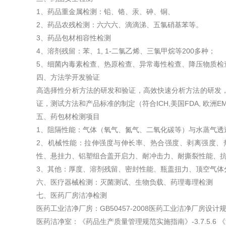
1、药品重金属检测：铅、铬、汞、砷、铜、
2、药品农残检测：六六六、滴滴涕、五氯硝基苯等。
3、药品包材相容性检测
4、溶剂残留：苯、1, 1-二氯乙烯、三氯甲烷等200多种；
5、细菌内毒素检查、热原检查、异常毒性检查、降压物质检
四、方法学开发验证
高选择性分析方法的研发和验证，高效快速分析方法的研发
证，测试方法和产品标准的制定（符合ICH,美国FDA, 欧洲E
五、药包材检测项目
1、阻隔性能：气体（氧气、氮气、二氧化碳等）与水蒸气透
2、机械性能：拉伸强度与伸长率、热合强度、剥离强度、
性、悬挂力、铝塑组合盖开启力、耐冲击力、耐撕裂性能、
3、其他：厚度、溶剂残留、密封性能、瓶盖扭力、顶空气体
六、医疗器械检测：灭菌测试、生物负载、药理毒理检测
七、医药厂房洁净检测
医药工业洁净厂房：GB50457-2008医药工业洁净厂房设计
医药洁净室：《药品生产质量管理规范实施指南》-3.7.5.6