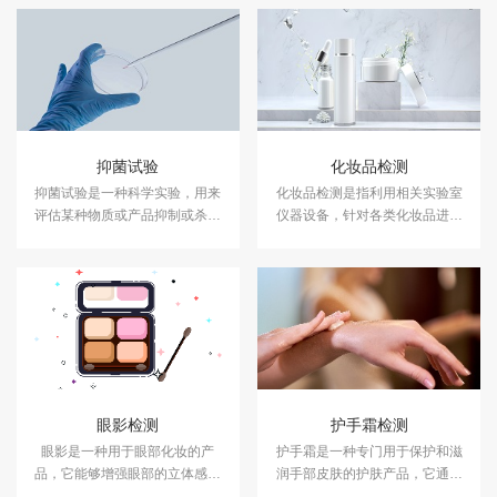
抑菌试验
化妆品检测
抑菌试验是一种科学实验，用来
化妆品检测是指利用相关实验室
评估某种物质或产品抑制或杀灭
仪器设备，针对各类化妆品进行
细菌的能力。中科检测开展消毒
成分含量等检测，以符合国家法
产品抑菌剂的抑菌试验，及日化
规及标准，保证化妆品的卫生质
产品抑菌试验服务，具备CMA、
量和使用安全，保障消费者健
CNAS资质认证.
康。中科检测开展化妆品检测服
务，具备CMA、CNAS资质认
证。
眼影检测
护手霜检测
眼影是一种用于眼部化妆的产
护手霜是一种专门用于保护和滋
品，它能够增强眼部的立体感和
润手部皮肤的护肤产品，它通常
表现力。中科检测提供眼影检测
含有保湿成分如甘油、天然油脂