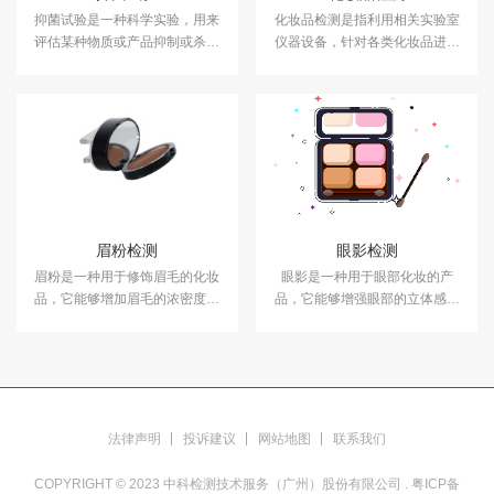
抑菌试验是一种科学实验，用来
化妆品检测是指利用相关实验室
评估某种物质或产品抑制或杀灭
仪器设备，针对各类化妆品进行
细菌的能力。中科检测开展消毒
成分含量等检测，以符合国家法
产品抑菌剂的抑菌试验，及日化
规及标准，保证化妆品的卫生质
产品抑菌试验服务，具备CMA、
量和使用安全，保障消费者健
CNAS资质认证.
康。中科检测开展化妆品检测服
务，具备CMA、CNAS资质认
证。
眉粉检测
眼影检测
眉粉是一种用于修饰眉毛的化妆
眼影是一种用于眼部化妆的产
品，它能够增加眉毛的浓密度和
品，它能够增强眼部的立体感和
定义眉形。中科检测化妆品实验
表现力。中科检测提供眼影检测
室提供眉粉检测服务，检测报告
服务。
具有CMA资质。
法律声明
投诉建议
网站地图
联系我们
COPYRIGHT © 2023 中科检测技术服务（广州）股份有限公司 .
粤ICP备