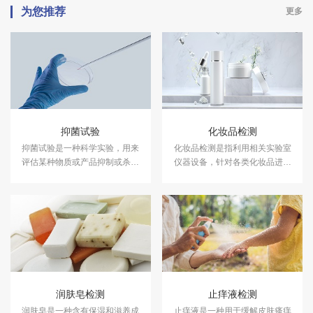
为您推荐
更多
抑菌试验
化妆品检测
抑菌试验是一种科学实验，用来
化妆品检测是指利用相关实验室
评估某种物质或产品抑制或杀灭
仪器设备，针对各类化妆品进行
细菌的能力。中科检测开展消毒
成分含量等检测，以符合国家法
产品抑菌剂的抑菌试验，及日化
规及标准，保证化妆品的卫生质
产品抑菌试验服务，具备CMA、
量和使用安全，保障消费者健
CNAS资质认证.
康。中科检测开展化妆品检测服
务，具备CMA、CNAS资质认
证。
润肤皂检测
止痒液检测
润肤皂是一种含有保湿和滋养成
止痒液是一种用于缓解皮肤瘙痒