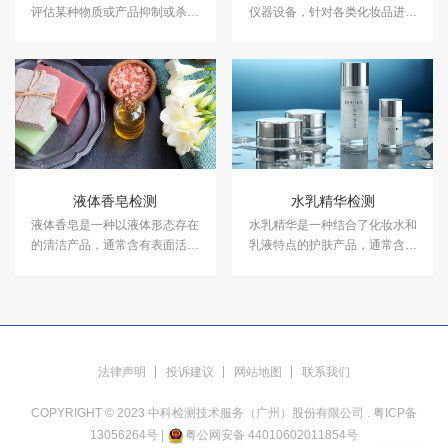
评估某种物质或产品抑制或杀灭
仪器设备，针对各类化妆品进行
细菌的能力。中科检测开展消毒
成分含量等检测，以符合国家法
产品抑菌剂的抑菌试验，及日化
规及标准，保证化妆品的卫生质
产品抑菌试验服务，具备CMA、
量和使用安全，保障消费者健
CNAS资质认证.
康。中科检测开展化妆品检测服
务，具备CMA、CNAS资质认
证。
液体香皂检测
水乳精华检测
液体香皂是一种以液体形态存在
水乳精华是一种结合了化妆水和
的清洁产品，通常含有表面活性
乳液特点的护肤产品，通常含有
剂、保湿剂和香料，能够产生丰
多种活性成分和保湿剂，能够为
富的泡沫，有效清洁皮肤和双
肌肤提供深层的滋养和保湿。中
手。中科检测可提供液体香皂检
科检测可开展第三方水乳精华检
测服务，检测报告具备CMA资
测服务。
质。
法律声明
投诉建议
网站地图
联系我们
COPYRIGHT © 2023 中科检测技术服务（广州）股份有限公司 .
粤ICP备
13056264号
|
粤公网安备 44010602011854号