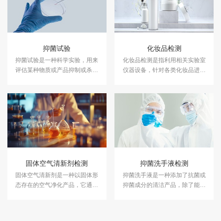
抑菌试验
化妆品检测
抑菌试验是一种科学实验，用来
化妆品检测是指利用相关实验室
评估某种物质或产品抑制或杀灭
仪器设备，针对各类化妆品进行
细菌的能力。中科检测开展消毒
成分含量等检测，以符合国家法
产品抑菌剂的抑菌试验，及日化
规及标准，保证化妆品的卫生质
产品抑菌试验服务，具备CMA、
量和使用安全，保障消费者健
CNAS资质认证.
康。中科检测开展化妆品检测服
务，具备CMA、CNAS资质认
证。
固体空气清新剂检测
抑菌洗手液检测
固体空气清新剂是一种以固体形
抑菌洗手液是一种添加了抗菌或
态存在的空气净化产品，它通常
抑菌成分的清洁产品，除了能够
由香精、海藻胶、表面活性剂、
清洁去污，还能杀灭细菌或抑制
水、色素等成分构成。中科检测
细菌滋生。中科检测开展抑菌洗
开展固体空气清新剂检测，具备
手液检测服务，具备CMA、