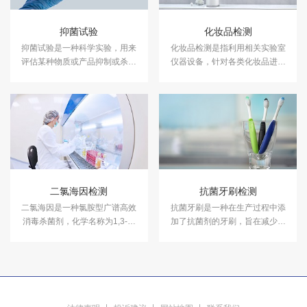
抑菌试验
化妆品检测
抑菌试验是一种科学实验，用来
化妆品检测是指利用相关实验室
评估某种物质或产品抑制或杀灭
仪器设备，针对各类化妆品进行
细菌的能力。中科检测开展消毒
成分含量等检测，以符合国家法
产品抑菌剂的抑菌试验，及日化
规及标准，保证化妆品的卫生质
产品抑菌试验服务，具备CMA、
量和使用安全，保障消费者健
CNAS资质认证.
康。中科检测开展化妆品检测服
务，具备CMA、CNAS资质认
证。
二氯海因检测
抗菌牙刷检测
二氯海因是一种氯胺型广谱高效
抗菌牙刷是一种在生产过程中添
消毒杀菌剂，化学名称为1,3-二
加了抗菌剂的牙刷，旨在减少牙
氯-5,5-二甲基乙内酰脲，具有高
刷上细菌的滋生，从而降低口腔
效、广谱、安全、稳定的特点。
感染的风险。中科检测开展抗菌
牙刷检测服务，具备CMA、
CNAS资质认证。