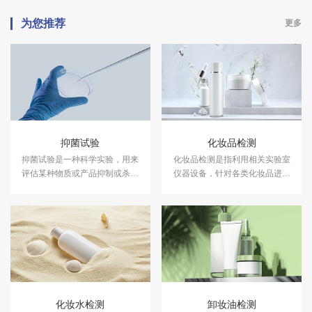
为您推荐
更多
抑菌试验
化妆品检测
抑菌试验是一种科学实验，用来
化妆品检测是指利用相关实验室
评估某种物质或产品抑制或杀灭
仪器设备，针对各类化妆品进行
细菌的能力。中科检测开展消毒
成分含量等检测，以符合国家法
产品抑菌剂的抑菌试验，及日化
规及标准，保证化妆品的卫生质
产品抑菌试验服务，具备CMA、
量和使用安全，保障消费者健
CNAS资质认证.
康。中科检测开展化妆品检测服
务，具备CMA、CNAS资质认
证。
化妆水检测
卸妆油检测