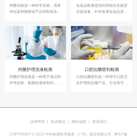
抑菌试验是一种科学实验，用来
化妆品检测是指利用相关实验室
评估某种物质或产品抑制或杀灭
仪器设备，针对各类化妆品进行
细菌的能力。中科检测开展消毒
成分含量等检测，以符合国家法
产品抑菌剂的抑菌试验，及日化
规及标准，保证化妆品的卫生质
产品抑菌试验服务，具备CMA、
量和使用安全，保障消费者健
CNAS资质认证.
康。中科检测开展化妆品检测服
务，具备CMA、CNAS资质认
证。
抑菌护理洗液检测
口腔抗菌喷剂检测
抑菌护理洗液是一种用于清洁和
口腔抗菌喷剂是一种用于口腔卫
护理皮肤、黏膜的液体制剂，具
生护理的抗菌产品，它含有可以
有抗菌和抑菌的作用。中科检测
杀灭或抑制口腔中病原微生物的
具备抑菌护理洗液检测资质能
成分，如化脓性球菌、肠道致病
力，可以出具CMA、CNAS资质
菌和真菌等。
认证报告。
法律声明
投诉建议
网站地图
联系我们
COPYRIGHT © 2023 中科检测技术服务（广州）股份有限公司 .
粤ICP备