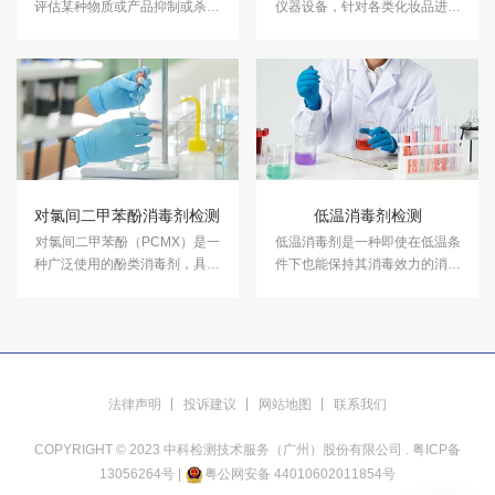
评估某种物质或产品抑制或杀灭
仪器设备，针对各类化妆品进行
细菌的能力。中科检测开展消毒
成分含量等检测，以符合国家法
产品抑菌剂的抑菌试验，及日化
规及标准，保证化妆品的卫生质
产品抑菌试验服务，具备CMA、
量和使用安全，保障消费者健
CNAS资质认证.
康。中科检测开展化妆品检测服
务，具备CMA、CNAS资质认
证。
对氯间二甲苯酚消毒剂检测
低温消毒剂检测
对氯间二甲苯酚（PCMX）是一
低温消毒剂是一种即使在低温条
种广泛使用的酚类消毒剂，具有
件下也能保持其消毒效力的消毒
较强的抗菌活性，能有效杀灭革
产品。中科检测开展低温消毒剂
兰氏阳性和阴性菌及霉菌。中科
检测服务。
检测开展对氯间二甲苯酚消毒剂
检测。
法律声明
投诉建议
网站地图
联系我们
COPYRIGHT © 2023 中科检测技术服务（广州）股份有限公司 .
粤ICP备
13056264号
|
粤公网安备 44010602011854号