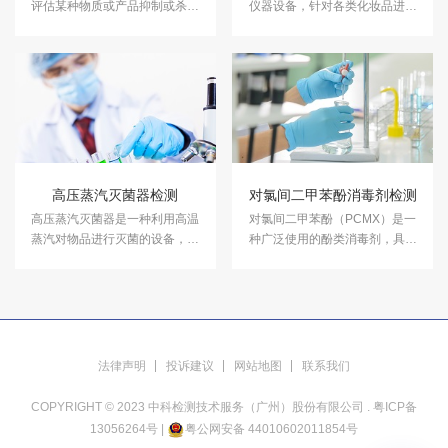
评估某种物质或产品抑制或杀灭
仪器设备，针对各类化妆品进行
细菌的能力。中科检测开展消毒
成分含量等检测，以符合国家法
产品抑菌剂的抑菌试验，及日化
规及标准，保证化妆品的卫生质
产品抑菌试验服务，具备CMA、
量和使用安全，保障消费者健
CNAS资质认证.
康。中科检测开展化妆品检测服
务，具备CMA、CNAS资质认
证。
高压蒸汽灭菌器检测
对氯间二甲苯酚消毒剂检测
高压蒸汽灭菌器是一种利用高温
对氯间二甲苯酚（PCMX）是一
蒸汽对物品进行灭菌的设备，广
种广泛使用的酚类消毒剂，具有
泛应用于医疗、科研、食品加
较强的抗菌活性，能有效杀灭革
工、制药等多个领域。中科检测
兰氏阳性和阴性菌及霉菌。中科
开展高压蒸汽灭菌器检测服务，
检测开展对氯间二甲苯酚消毒剂
具备CMA、CNAS资质认证。
检测。
法律声明
投诉建议
网站地图
联系我们
COPYRIGHT © 2023 中科检测技术服务（广州）股份有限公司 .
粤ICP备
13056264号
|
粤公网安备 44010602011854号