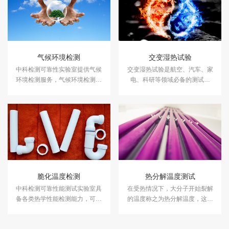
气候环境检测
交变湿热试验
中科检测可靠性实验室提供气候
交变湿热试验是航空、汽车、家
环境检测服务，气候环境检测设
电、科研等领域必备的测试项
备有盐雾试验箱、气体腐蚀箱、
目，用于测试和确定电工、电子
高低温试验箱、高低温交变湿热
及其他产品及材料进行高温、低
箱，温度冲击试验箱等，能满足
温、交变湿热度或恒定试验的温
各种产品的气候环境检测需求。
度环境变化后的参数及性能。
脆化温度检测
热分解温度测试
中科检测可靠性能测试实验室具
在受热情况下，大分子开始裂解
备各类热学性能检测能力，可为
的温度称之为热分解温度，这是
尼龙、硅胶、abs塑料、橡胶、树
聚合物重要的热性能之一。
脂等材料或产品提供专业的脆化