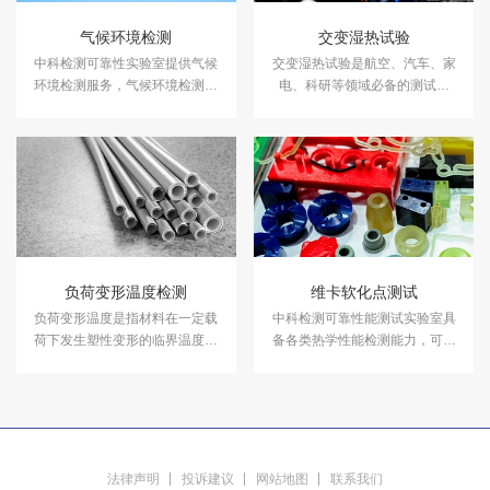
气候环境检测
交变湿热试验
中科检测可靠性实验室提供气候
交变湿热试验是航空、汽车、家
环境检测服务，气候环境检测设
电、科研等领域必备的测试项
备有盐雾试验箱、气体腐蚀箱、
目，用于测试和确定电工、电子
高低温试验箱、高低温交变湿热
及其他产品及材料进行高温、低
箱，温度冲击试验箱等，能满足
温、交变湿热度或恒定试验的温
各种产品的气候环境检测需求。
度环境变化后的参数及性能。
负荷变形温度检测
维卡软化点测试
负荷变形温度是指材料在一定载
中科检测可靠性能测试实验室具
荷下发生塑性变形的临界温度。
备各类热学性能检测能力，可为
中科检测可靠性能测试实验室具
热塑性硬质或半硬质塑料等材料
备各类热学性能检测能力.
或产品提供专业的维卡软化点测
试服务。
法律声明
投诉建议
网站地图
联系我们