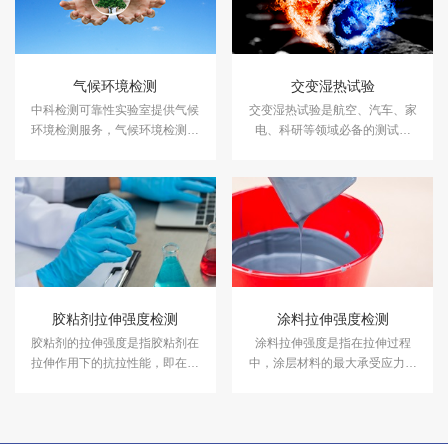
气候环境检测
交变湿热试验
中科检测可靠性实验室提供气候
交变湿热试验是航空、汽车、家
环境检测服务，气候环境检测设
电、科研等领域必备的测试项
备有盐雾试验箱、气体腐蚀箱、
目，用于测试和确定电工、电子
高低温试验箱、高低温交变湿热
及其他产品及材料进行高温、低
箱，温度冲击试验箱等，能满足
温、交变湿热度或恒定试验的温
各种产品的气候环境检测需求。
度环境变化后的参数及性能。
胶粘剂拉伸强度检测
涂料拉伸强度检测
胶粘剂的拉伸强度是指胶粘剂在
涂料拉伸强度是指在拉伸过程
拉伸作用下的抗拉性能，即在拉
中，涂层材料的最大承受应力。
伸加载下胶粘剂能够承受的最大
中科检测可以提供涂料拉伸强度
拉力。中科检测开展胶粘剂拉伸
检测服务，报告具有CMA和
强度检测服务。
CNAS资质。