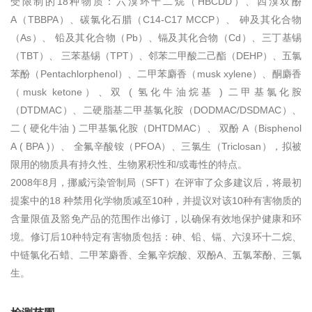
受限制的18种物质：六溴环十二烷（HBCDD）、四溴双酚
A（TBBPA）、碳氯化石腊（C14-C17 MCCP）、 砷及其化合物
（As）、 铅及其化合物（Pb）、镉及其化合物（Cd）、三丁基锡
（TBT）、 三苯基锡（TPT）、邻苯二甲酸二己酯（DEHP）、五氯
苯酚（Pentachlorphenol）、二甲苯麝香（musk xylene）、酮麝香
（musk ketone）、双 ( 氢化牛油烷基 ) 二甲基氯化胺
（DTDMAC）、二硬脂基二甲基氯化胺（DODMAC/DSDMAC）、
二 ( 硬化牛油 ) 二甲基氯化胺（DHTDMAC）、 双酚 A（Bisphenol
A ( BPA )）、 全氟辛酸铵（PFOA）、三氯生（Triclosan），拟被
限用的物质具有持久性、生物累积性和/或毒性的特点。
2008年8月，挪威污染管制局（SFT）在评审了众多建议后，将最初
提案中的18 种禁用化学物质减至10种，并提议对该10种有害物质的
含量限值及豁免产品的范围作出修订，以确保有效地保护健康和环
境。修订后10种特定有害物质包括：砷、铅、镉、六溴环十二烷、
中链氯化石蜡、二甲苯麝香、全氟辛烷酸、双酚A、五氯苯酚、三氯
生。