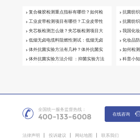
复合橡胶检测重点指标有哪些？如何检
抗菌纺织
测复合橡胶性能
目与标准
工业皮带检测项目有哪些？工业皮带性
抗菌纺织
能检测标准介绍
何检测抗
夹芯板检测怎么做？夹芯板检测项目大
我国化妆
盘点
系解析
低烟无卤电缆料阻燃性测试：低烟无卤
化妆品防
电缆料物理机械性能测试
有否超标
体外抗菌实验方法有几种？体外抗菌实
如何检测
验的样品要求
重要指标
体外抗菌实验方法介绍 ：抑菌实验方法
科普小知
和杀菌实验方法
项目有哪
全国统一服务监督热线：
在线咨询
400-133-6008
法律声明
投诉建议
网站地图
联系我们