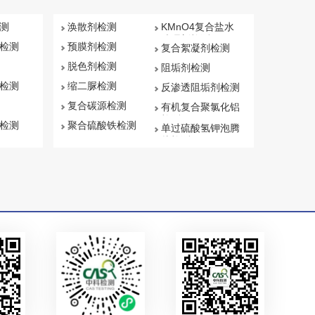
测
涣散剂检测
KMnO4复合盐水
处理剂检测
检测
预膜剂检测
复合絮凝剂检测
脱色剂检测
阻垢剂检测
检测
缩二脲检测
反渗透阻垢剂检测
复合碳源检测
有机复合聚氯化铝
检测
检测
聚合硫酸铁检测
单过硫酸氢钾泡腾
片检测