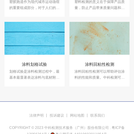
塑胶跑道作为现代城市运动场馆
塑料检测的意义在于保障产品质
的重要组成部分，对于人们的健
量，防止产品带来质量问题和安
康和运动品质具有着至关重要的
全隐患。中科检测是独立的第三
作用。中科检测开展塑胶跑道检
方检测机构，专注于塑料性能检
测及其他各类运动场地检测。
测、塑料成分分析等领域的检
测，并出具具有CMA资质的塑料
检测报告。
涂料划格试验
涂料回粘性检测
划格试验是涂料检测过程中，最
涂料回粘性检测可以帮助评估涂
基本最显著表达涂料与底材附着
料的性能和质量。中科检测可以
效果的一项指标。中科检测可以
提供涂料回粘性检测服务，报告
提供涂料划格试验服务。
具有CMA和CNAS资质。
法律声明
投诉建议
网站地图
联系我们
COPYRIGHT © 2023 中科检测技术服务（广州）股份有限公司 .
粤ICP备