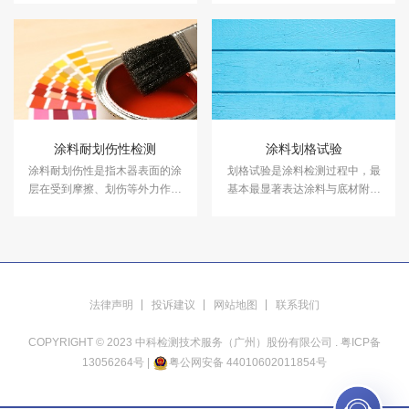
作用。中科检测开展塑胶跑道检
方检测机构，专注于塑料性能检
测及其他各类运动场地检测。
测、塑料成分分析等领域的检
测，并出具具有CMA资质的塑料
检测报告。
涂料耐划伤性检测
涂料划格试验
涂料耐划伤性是指木器表面的涂
划格试验是涂料检测过程中，最
层在受到摩擦、划伤等外力作用
基本最显著表达涂料与底材附着
下，能否保持涂层的完整性和外
效果的一项指标。中科检测可以
观美观度。中科检测可以提涂料
提供涂料划格试验服务。
耐划伤性检测服务，报告具有
CMA和CNAS资质。
法律声明
投诉建议
网站地图
联系我们
COPYRIGHT © 2023 中科检测技术服务（广州）股份有限公司 .
粤ICP备
13056264号
|
粤公网安备 44010602011854号