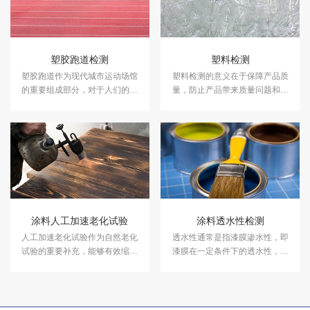
塑胶跑道检测
塑料检测
塑胶跑道作为现代城市运动场馆
塑料检测的意义在于保障产品质
的重要组成部分，对于人们的健
量，防止产品带来质量问题和安
康和运动品质具有着至关重要的
全隐患。中科检测是独立的第三
作用。中科检测开展塑胶跑道检
方检测机构，专注于塑料性能检
测及其他各类运动场地检测。
测、塑料成分分析等领域的检
测，并出具具有CMA资质的塑料
检测报告。
涂料人工加速老化试验
涂料透水性检测
人工加速老化试验作为自然老化
透水性通常是指漆膜渗水性，即
试验的重要补充，能够有效缩短
漆膜在一定条件下的透水性，如
试验周期，可快速对材料老化性
漆膜温度、湿度、压力等。中科
能作出评价。中科检测可以提供
检测可以提供涂料透水性检测服
涂料人工加速老化试验服务，报
务。
告具有CMA和CNAS资质。