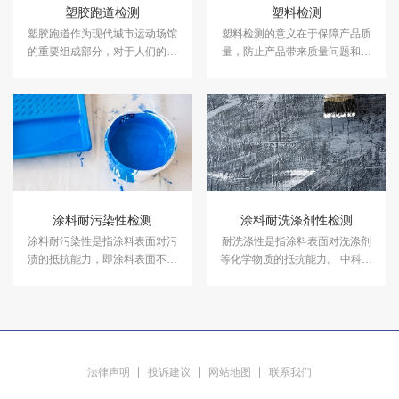
塑胶跑道检测
塑料检测
塑胶跑道作为现代城市运动场馆
塑料检测的意义在于保障产品质
的重要组成部分，对于人们的健
量，防止产品带来质量问题和安
康和运动品质具有着至关重要的
全隐患。中科检测是独立的第三
作用。中科检测开展塑胶跑道检
方检测机构，专注于塑料性能检
测及其他各类运动场地检测。
测、塑料成分分析等领域的检
测，并出具具有CMA资质的塑料
检测报告。
涂料耐污染性检测
涂料耐洗涤剂性检测
涂料耐污染性是指涂料表面对污
耐洗涤性是指涂料表面对洗涤剂
渍的抵抗能力，即涂料表面不易
等化学物质的抵抗能力。 中科检
被污渍渗透和吸附，容易清洁。
测可以提供涂料耐洗涤剂性检测
中科检测可以提供涂料耐污染性
服务，报告具有CMA和CNAS资
检测服务，报告具有CMA和
质。
CNAS资质。
法律声明
投诉建议
网站地图
联系我们