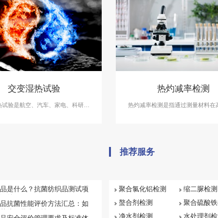
交变湿热试验
热灼减率检测
热试验是航空、汽车、家电、科研等
热灼减率检测是指通过测量材料在
备的测试项目，用于测试和确定电
烧后剩余物的质量损失，来评估材
子及其他产品及材料进行高温、低
下的稳定性和热防护性能。中科检
变湿热度或恒定试验的温度环境变化
灼减率检测服务。
后的参数及性能。
推荐服务
品是什么？抗菌纺织品测试项
聚合氯化铝检测
缩二脲检测
汇总
螯合剂检测
聚合硫酸铁
品抗菌性能评价方法汇总：如
菌纺织品安全性
净水剂检测
水处理剂检