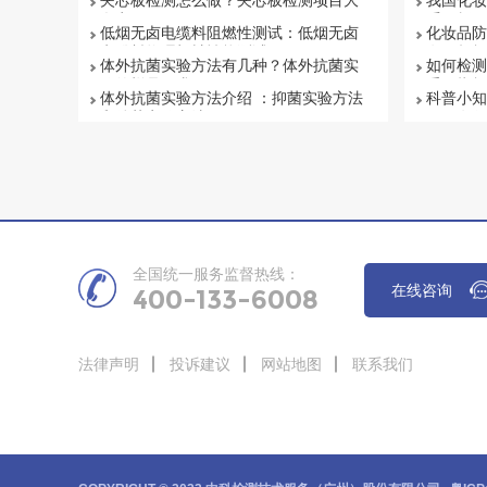
夹芯板检测怎么做？夹芯板检测项目大
我国化妆
盘点
系解析
低烟无卤电缆料阻燃性测试：低烟无卤
化妆品防
电缆料物理机械性能测试
有否超标
体外抗菌实验方法有几种？体外抗菌实
如何检测
验的样品要求
重要指标
体外抗菌实验方法介绍 ：抑菌实验方法
科普小知
和杀菌实验方法
项目有哪
全国统一服务监督热线：
在线咨询
400-133-6008
法律声明
投诉建议
网站地图
联系我们