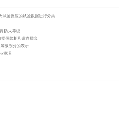
根据耐火试验反应的试验数据进行分类
玻璃 防火等级
部分:数据保险柜和磁盘插套
艇防火等级划分的表示
:耐火家具