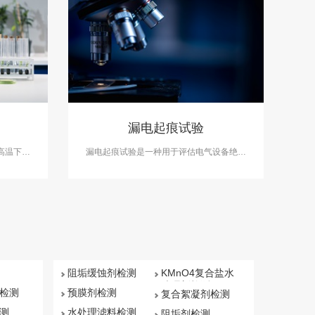
漏电起痕试验
高温下燃
漏电起痕试验是一种用于评估电气设备绝缘
料在高温
性能的测试方法，也是国际电工委员会
测开展热
（IEC）标准（IEC 60112）中规定的一项试
验。中科检测开展漏电起痕试验服务，具备
CMA、CNAS资质认证。
阻垢缓蚀剂检测
KMnO4复合盐水
处理剂检测
检测
预膜剂检测
复合絮凝剂检测
测
水处理滤料检测
阻垢剂检测