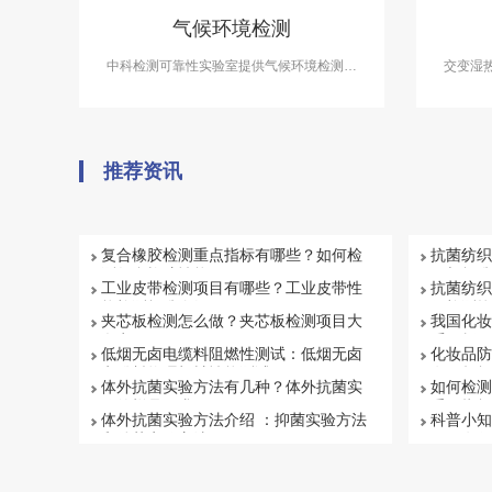
气候环境检测
中科检测可靠性实验室提供气候环境检测服
交变湿
务，气候环境检测设备有盐雾试验箱、气体
领域必
腐蚀箱、高低温试验箱、高低温交变湿热
工、电
箱，温度冲击试验箱等，能满足各种产品的
温、交
气候环境检测需求。
推荐资讯
复合橡胶检测重点指标有哪些？如何检
抗菌纺织
测复合橡胶性能
目与标准
工业皮带检测项目有哪些？工业皮带性
抗菌纺织
能检测标准介绍
何检测抗
夹芯板检测怎么做？夹芯板检测项目大
我国化妆
盘点
系解析
低烟无卤电缆料阻燃性测试：低烟无卤
化妆品防
电缆料物理机械性能测试
有否超标
体外抗菌实验方法有几种？体外抗菌实
如何检测
验的样品要求
重要指标
体外抗菌实验方法介绍 ：抑菌实验方法
科普小知
和杀菌实验方法
项目有哪