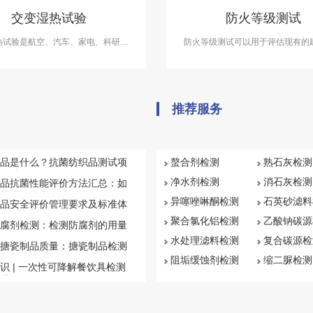
交变湿热试验
防火等级测试
热试验是航空、汽车、家电、科研等
防火等级测试可以用于评估现有的
备的测试项目，用于测试和确定电
备的防火性能，以确保它们符合相
子及其他产品及材料进行高温、低
和法规。中科检测开展防火等级测
变湿热度或恒定试验的温度环境变化
具备CMA、CNAS资质认证
后的参数及性能。
推荐服务
品是什么？抗菌纺织品测试项
螯合剂检测
熟石灰检测
汇总
净水剂检测
消石灰检测
品抗菌性能评价方法汇总：如
菌纺织品安全性
异噻唑啉酮检测
石英砂滤料
品安全评价管理要求及标准体
聚合氯化铝检测
乙酸钠碳源
腐剂检测：检测防腐剂的用量
水处理滤料检测
复合碳源检
搪瓷制品质量：搪瓷制品检测
盘点
阻垢缓蚀剂检测
缩二脲检测
识 | 一次性可降解餐饮具检测
些