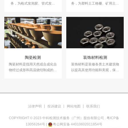
务，为枪式发泡胶、管式发泡
务，为塑料土工格栅、矿用土工
胶、门窗发泡胶、墙体发泡胶等
格栅、钢塑土工格栅等提供专业
提供专业的粘结强度、发泡倍
的拉伸强度、拉断伸长率、燃烧
数、硬度、抗剪强度等指标检测
性能测试等指标检测服务。
服务。
陶瓷检测
装饰材料检测
陶瓷材料是指用天然或合成化合
装饰材料是装修各类土木建筑物
物经过成形和高温烧结制成的一
以提高其使用功能和美观，保护
类无机非金属材料。中科检测提
主体结构在各种环境因素下的稳
供陶瓷检测。
定性和耐久性的建筑材料及其制
品，又称装修材料、饰面材料。
中科检测建筑材料检测实验室可
开展各种装饰材料检测服务。
法律声明
投诉建议
网站地图
联系我们
COPYRIGHT © 2023 中科检测技术服务（广州）股份有限公司 .
粤ICP备
13056264号
|
粤公网安备 44010602011854号