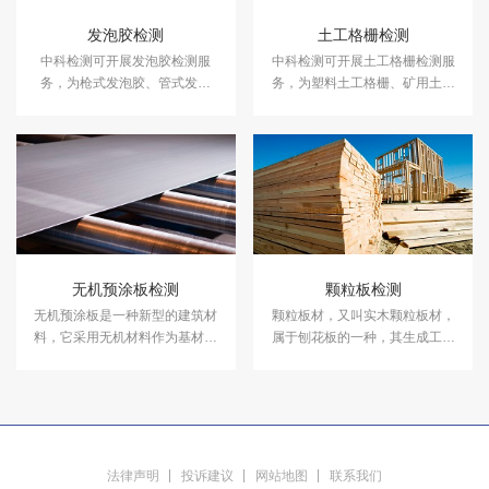
发泡胶检测
土工格栅检测
中科检测可开展发泡胶检测服
中科检测可开展土工格栅检测服
务，为枪式发泡胶、管式发泡
务，为塑料土工格栅、矿用土工
胶、门窗发泡胶、墙体发泡胶等
格栅、钢塑土工格栅等提供专业
提供专业的粘结强度、发泡倍
的拉伸强度、拉断伸长率、燃烧
数、硬度、抗剪强度等指标检测
性能测试等指标检测服务。
服务。
无机预涂板检测
颗粒板检测
无机预涂板是一种新型的建筑材
颗粒板材，又叫实木颗粒板材，
料，它采用无机材料作为基材，
属于刨花板的一种，其生成工艺
经过特殊处理后，再进行涂装，
是采用木质颗粒再配合喷胶式生
具有防火、防水、防腐、耐候性
产。中科检测开展颗粒板检测服
强等优点。中科检测开展无机预
务。
涂板检测服务，具备CMA、
CNAS资质认证。
法律声明
投诉建议
网站地图
联系我们