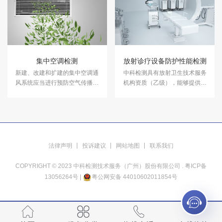
共场所竣工验收卫生评价。
集中空调检测
放射诊疗设备防护性能检测
新建、改建和扩建的集中空调通
中科检测具有放射卫生技术服务
风系统应当进行预防空气传播性
机构资质（乙级），能够提供放
疾病的卫生学评价，评价合格后
射诊疗设备防护性能检测服务，
方可投入运行。集中空调通风系
欢迎了解。
统应当保持清洁、无致病微生物
污染，定期清洗消毒并检测。
法律声明
投诉建议
网站地图
联系我们
COPYRIGHT © 2023 中科检测技术服务（广州）股份有限公司 .
粤ICP备
13056264号
|
粤公网安备 44010602011854号