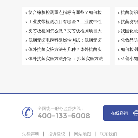
复合橡胶检测重点指标有哪些？如何检
抗菌纺织
测复合橡胶性能
目与标准
工业皮带检测项目有哪些？工业皮带性
抗菌纺织
能检测标准介绍
何检测抗
夹芯板检测怎么做？夹芯板检测项目大
我国化妆
盘点
系解析
低烟无卤电缆料阻燃性测试：低烟无卤
化妆品防
电缆料物理机械性能测试
有否超标
体外抗菌实验方法有几种？体外抗菌实
如何检测
验的样品要求
重要指标
体外抗菌实验方法介绍 ：抑菌实验方法
科普小知
和杀菌实验方法
项目有哪
全国统一服务监督热线：
在线咨询
400-133-6008
法律声明
投诉建议
网站地图
联系我们