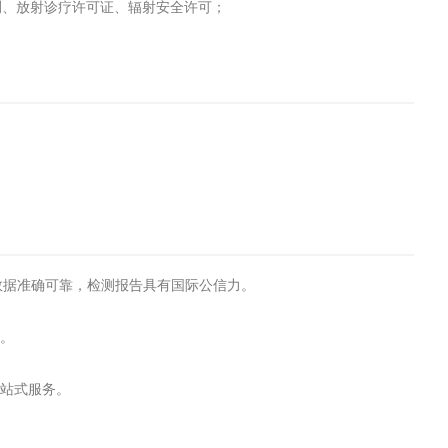
测、放射诊疗许可证、辐射安全许可；
试数据准确可靠，检测报告具有国际公信力。
转。
一站式服务。