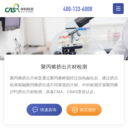
400-133-6008
聚丙烯挤出片材检测
聚丙烯挤出片材是通过聚丙烯树脂经过加热融化后，通过挤出
机将熔融聚丙烯挤出成不同厚度的片材。中科检测开展聚丙烯
(PP)挤出片材检测，具备CMA、CNAS资质认证。
快速咨询
留言报价