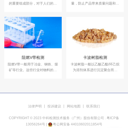
的重要组成部分，对于人们的健
量，防止产品带来质量问题和安
康和运动品质具有着至关重要的
全隐患。中科检测是独立的第三
作用。中科检测开展塑胶跑道检
方检测机构，专注于塑料性能检
测及其他各类运动场地检测。
测、塑料成分分析等领域的检
测，并出具具有CMA资质的塑料
检测报告。
阻燃V带检测
卡波树脂检测
​阻燃V带一般用于冶金、钢铁、煤
卡波树脂一般以乙酸乙酯/环己烷
矿等行业。这些行业对物料的运
为溶剂体系进行沉淀聚合而得
输通常具有长距离、大跨度、大
到，干燥后为白色疏松状粉末，
运量、高速度等要求的特点。中
具有较强的吸湿性，分子结构中
科检测开展阻燃V带检测，具备
含52%～68%的羧基基团。中科
CMA、CNAS资质。
检测可以提供卡波树脂检测服
务。
法律声明
投诉建议
网站地图
联系我们
COPYRIGHT © 2023 中科检测技术服务（广州）股份有限公司 .
粤ICP备
13056264号
|
粤公网安备 44010602011854号