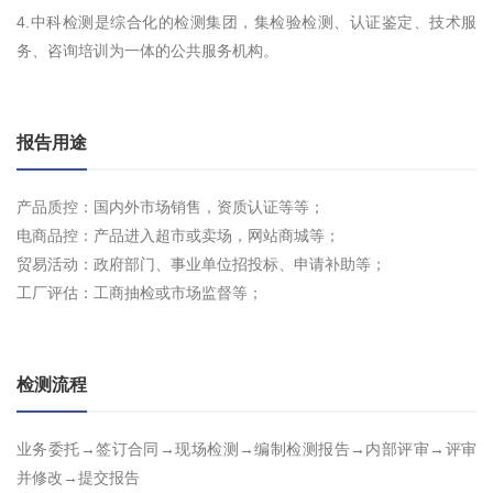
4.中科检测是综合化的检测集团，集检验检测、认证鉴定、技术服
务、咨询培训为一体的公共服务机构。
报告用途
产品质控：国内外市场销售，资质认证等等；
电商品控：产品进入超市或卖场，网站商城等；
贸易活动：政府部门、事业单位招投标、申请补助等；
工厂评估：工商抽检或市场监督等；
检测流程
业务委托→签订合同→现场检测→编制检测报告→内部评审→评审
并修改→提交报告