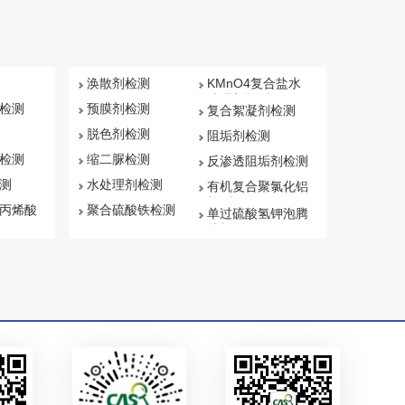
科检测开展汽车V带检测。
涣散剂检测
KMnO4复合盐水
处理剂检测
检测
预膜剂检测
复合絮凝剂检测
脱色剂检测
阻垢剂检测
检测
缩二脲检测
反渗透阻垢剂检测
测
水处理剂检测
有机复合聚氯化铝
检测
丙烯酸
聚合硫酸铁检测
单过硫酸氢钾泡腾
片检测