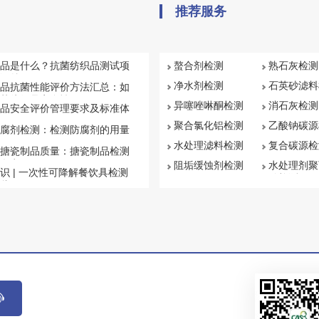
有CMA资质的塑料检测报告。
推荐服务
品是什么？抗菌纺织品测试项
螯合剂检测
熟石灰检测
汇总
净水剂检测
石英砂滤料
品抗菌性能评价方法汇总：如
菌纺织品安全性
异噻唑啉酮检测
消石灰检测
品安全评价管理要求及标准体
聚合氯化铝检测
乙酸钠碳源
腐剂检测：检测防腐剂的用量
水处理滤料检测
复合碳源检
搪瓷制品质量：搪瓷制品检测
盘点
阻垢缓蚀剂检测
水处理剂聚
识 | 一次性可降解餐饮具检测
钠检测
些