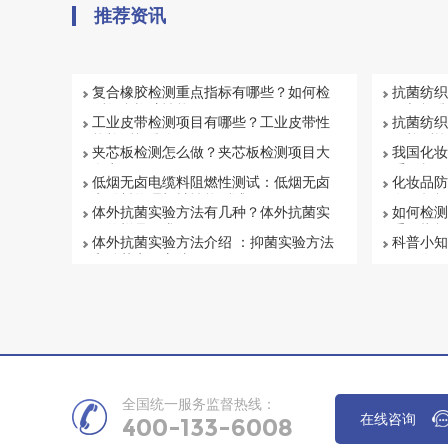
推荐资讯
复合橡胶检测重点指标有哪些？如何检
抗菌纺织
测复合橡胶性能
目与标准
工业皮带检测项目有哪些？工业皮带性
抗菌纺织
能检测标准介绍
何检测抗
夹芯板检测怎么做？夹芯板检测项目大
我国化妆
盘点
系解析
低烟无卤电缆料阻燃性测试：低烟无卤
化妆品防
电缆料物理机械性能测试
有否超标
体外抗菌实验方法有几种？体外抗菌实
如何检测
验的样品要求
重要指标
体外抗菌实验方法介绍 ：抑菌实验方法
科普小知
和杀菌实验方法
项目有哪
全国统一服务监督热线：
在线咨询
400-133-6008